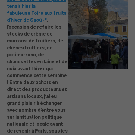
tenait hier la
fabuleuse
Foire aux fruits
d’hiver de Saoû
📍
,
l’occasion de refaire les
stocks de crème de
marrons, de fruitiers, de
chênes truffiers, de
potimarrons, de
chaussettes en laine et de
noix avant l’hiver qui
commence cette semaine
! Entre deux achats en
direct des producteurs et
artisans locaux, j’ai eu
grand plaisir à échanger
avec nombre d’entre vous
sur la situation politique
nationale et locale avant
de revenir à Paris, sous les