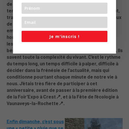
de métropole. La Réserve du Vercors n’est pas un
territoire mis sous cloche. C’est un territoire vivant,
traversé par les pas des randonneurs, les troupeaux
de brebis, le vol des vautours et, parfois, les
empreintes du loup ou du lagopède alpin. Ici, les
Je m'inscris !
hommes et les femmes qui vivent de la montagne,
les bergers, les naturalistes, les gardes, les
bénévoles, forment une communauté de vigilance. Ils
savent toute la complexité du vivant. C’est le rythme
du temps long, un temps difficile à palper, difficile à
décider dans la frénésie de l’actualité, mais qui
conditionne pourtant chaque minute de notre vie à
nous. J’étais très fière de participer à cet
anniversaire, avant de passer à la première édition
de la
Foir’Expo à Crest
📍
, et à la
Fête de l’écologie à
Vaunaveys-la-Rochette
📍
.
Enfin
dimanche
, c’est sous
une « petite » pluie que se