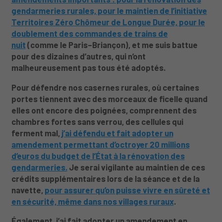
gendarmeries rurales, pour le maintien de l’initiative
Territoires Zéro Chômeur de Longue Durée, pour le
doublement des commandes de trains de
nuit
(comme le Paris–Briançon), et me suis battue
pour des dizaines d’autres, qui n’ont
malheureusement pas tous été adoptés.
Pour défendre nos casernes rurales, où certaines
portes tiennent avec des morceaux de ficelle quand
elles ont encore des poignées, comprennent des
chambres fortes sans verrou, des cellules qui
ferment mal,
j’ai défendu et fait adopter un
amendement permettant d’octroyer 20 millions
d’euros du budget de l’État à la rénovation des
gendarmeries.
Je serai vigilante au maintien de ces
crédits supplémentaires lors de la séance et de la
navette,
pour assurer qu’on puisse vivre en sûreté et
en sécurité, même dans nos villages ruraux
.
Également, j’ai fait adopter un amendement en