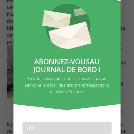
Pour tout cela, il y a urgence à nous adapter. Des
idées ont été émises lors de tables rondes sur
l’agriculture, la forêt, le bâtiment et la gestion des
risques. Il est maintenant urgent de passer des
idées aux actes et je continuerai à être aux côtés de
ceux qui œuvrent pour que notre département
puisse rester habitable dans les décennies à venir.
Ce samedi
, à Sainte-
Croix
📍
,
nous
ABONNEZ-VOUSAU
célébrions les 40 ans
JOURNAL DE BORD !
de la Réserve des
Hauts Plateaux du
En vous inscrivant, vous recevrez chaque
Vercors, jusqu’à peu
semaine le détail des actions et réalisations
la plus grande,
à
de Marie Pochon.
jamais la plus belle
réserve naturelle
nationale de France
métropolitaine.
Il y a quarante ans, en 1985, la France créait au cœur
du Vercors, la plus vaste réserve naturelle terrestre