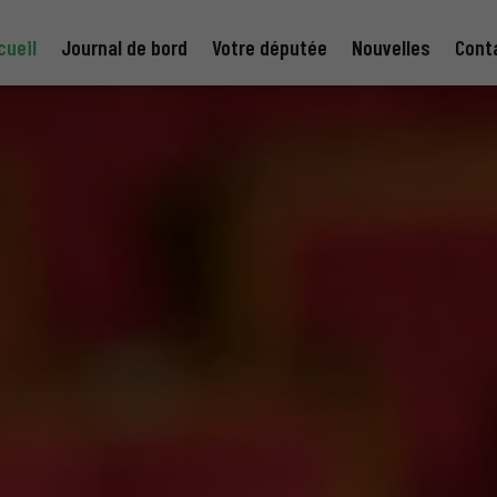
cueil
Journal de bord
Votre députée
Nouvelles
Cont