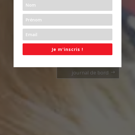
d’y porter votre voix,
celle de notre si belle
3ème circonscription de
la Drôme !
Mes engagements
Je m'inscris !
S’inscrire à mon
journal de bord