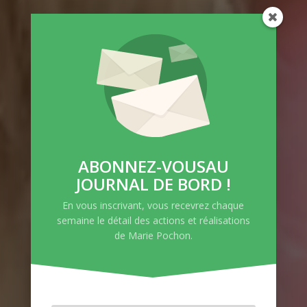
VOTRE
ABONNEZ-VOUSAU
DÉPUTÉE,
JOURNAL DE BORD !
VOTRE VOIX
En vous inscrivant, vous recevrez chaque
semaine le détail des actions et réalisations
de Marie Pochon.
Depuis 2022, j’ai
l’honneur, moi, fille de
vigneronne drômoise,
d’être votre députée à
l’Assemblée Nationale et