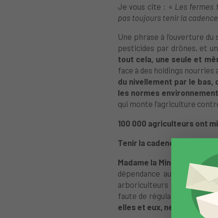
Je vous cite : «
Les fermes f
pas toujours tenir la cadence
Une phrase à l’ouverture du s
pesticides par drônes, et u
tout cela, une
seule et mê
face à des holdings nourries 
d
u nivellement par le bas,
les normes environnementa
qui monte l’agriculture contre
100 000 agriculteurs ont mi
Tenir la cadence.
Madame la Ministre, ce que
dépendance aux aides, le f
arboriculteurs qui font face
faute de régulation des filiè
elles et eux, ne répond en 