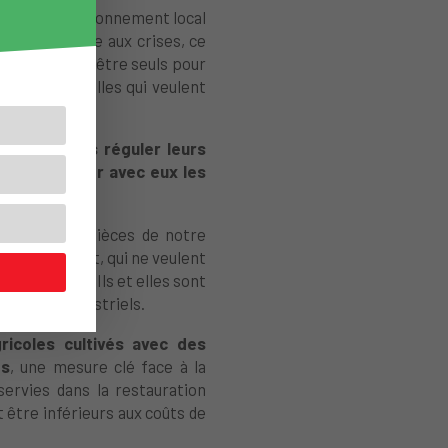
ur l’approvisionnement local
 solutions face aux crises, ce
uste à ne pas être seuls pour
une, des familles qui veulent
r et parfois réguler leurs
s, d’anticiper avec eux les
 revente par pièces de notre
ent malgré tout, qui ne veulent
 leur travail.
Ils et elles sont
rivés et d’industriels.
gricoles cultivés avec des
es
, une mesure clé face à la
servies dans la restauration
 être inférieurs aux coûts de