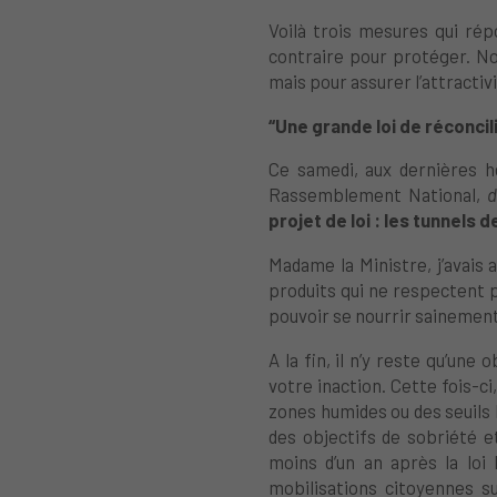
Voilà trois mesures qui ré
contraire pour protéger. No
mais pour assurer l’attractivi
“Une grande loi de réconcil
Ce samedi, aux dernières h
Rassemblement National,
d
projet de loi : les tunnels d
Madame la Ministre,
j
’avais
produits qui ne respectent p
pouvoir se nourrir sainemen
A la fin, il n’y reste qu’une
votre inaction. Cette fois-ci
zones humides
ou des seuils
des objectifs de sobriété e
moins d’un an après la lo
mobilisations citoyennes s