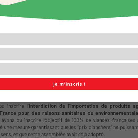
e et ailleurs,
ce sont des élus qui déplacent des montagnes po
re, ce sont des agriculteurs qui se diversifient, cherchent des
allent et ne demandent pas d’anéantir le loup, mais demandent j
ens qui veulent vivre en paix avec les habitants de leur comm
 décents pour un travail qui les rend fières.
andent d’assurer leur autonomie, de les aider à structure
 des prix rémunérateurs dans les négociations commerciale
atique.
r celles et ceux qui se battent pour un autre destin que la
Je veux remercier les agriculteurs et agricultrices qui s’install
Je m'inscris !
ailleurs, ni de vos “statuts spéciaux”,
qui veulent juste vivre de
s, quand vous n’êtes que l’illustration de la collision d’intérêts p
 inscrire l’
interdiction de l’importation de produits a
 France pour des raisons sanitaires ou environnemental
avons pu inscrire l’objectif de 100% de viandes françaises 
é une mesure garantissant que les “prix planchers” ne puissent
 sens, et que cette assemblée avait déjà adopté.