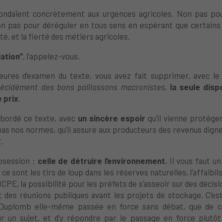
pondaient concrètement aux urgences agricoles. Non pas pour
n pas pour déréguler en tous sens en espérant que certains 
té, et la fierté des métiers agricoles.
iation”
, l’appelez-vous.
eures d’examen du texte, vous avez fait supprimer, avec le
écidément des bons paillassons macronistes
,
la seule disp
e prix
.
 abordé ce texte, avec
un sincère espoir
qu’il vienne
protéger
as nos normes, qu’il assure aux producteurs des revenus dignes
t.
 obsession :
celle de détruire l’environnement.
Il vous faut u
, ce sont les tirs de loup dans les réserves naturelles,
l’a
ffaibl
 ICPE,
la p
ossibilité pour les préfets de s’asseoir sur des décisi
t des réunions publiques avant les projets de stockage. C’es
i Duplomb elle-même passée en force sans débat, que de co
ur un sujet, et d’y répondre par le passage en force plutôt