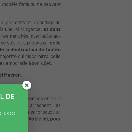
n modèle familial, ne peuvent
e loi permettant l’épandage de
s une loi d’urgence,
et dans
r les marchés internationaux
 de soja, et aux phytos ;
celle
 de la destruction de toutes
majorité qui disparaîtra, celle
te démocratie à son sujet.
el Macron.
L DE
eurs qui sont coincés entre la
ignerons qui arrachent, les
 victimes de la surproduction
 le détail
qui s’accroît.
Votre loi, pour