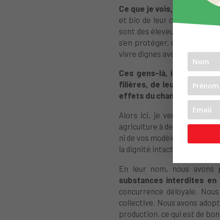
Ce que je vois, dans la Drôm
et bio de leur cantine scolai
sont des éleveurs qui s’inst
s’en protéger, ce sont des g
vivre dignes avec des revenus
Ces gens-là, ils nous dem
filières, de leur garantir
effets du changement clim
Alors ici, je veux remercie
agriculture à des financiers. 
ni de vos modèles importés d’
la dignité intacte de notre pay
En leur nom, nous avons pu
substances interdites en
concurrence déloyale. Nous 
collective. Nous avons adopt
production, ce qui est de bon