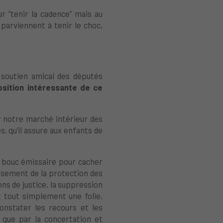
 “tenir la cadence” mais au
parviennent à tenir le choc,
 soutien amical des députés
osition intéressante de ce
 notre marché intérieur des
, qu’il assure aux enfants de
n bouc émissaire pour cacher
issement de la protection des
ons de justice, la suppression
t tout simplement une folie,
nstater les recours et les
 que par la concertation et