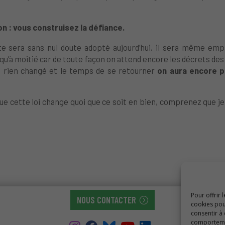
on : vous construisez la défiance.
te sera sans nul doute adopté aujourd’hui, il sera même emp
 qu’à moitié car de toute façon on attend encore les décrets des
ra rien changé et le temps de se retourner
on aura
encore pe
que cette loi change quoi que ce soit en bien, comprenez que je 
Pour offrir 
NOUS CONTACTER
cookies pou
consentir à
comportement