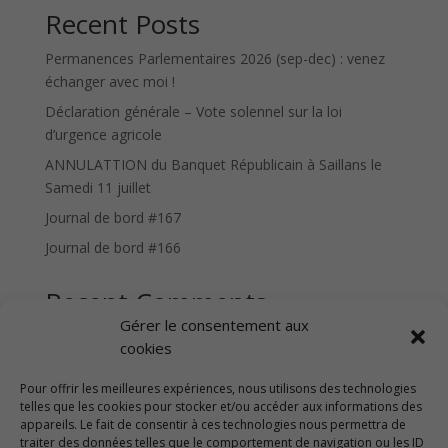
Recent Posts
Permanences Parlementaires 2026 (sep-dec) : venez
échanger avec moi !
Déclaration générale – Vote solennel sur la loi
d’urgence agricole
ANNULATTION du Banquet Républicain à Saillans le
Samedi 11 juillet
Journal de bord #167
Journal de bord #166
Recent Comments
Gérer le consentement aux
Aucun commentaire à afficher.
cookies
Facebook
E-mail
LinkedIn
Twitter
Instagram
Pour offrir les meilleures expériences, nous utilisons des technologies
telles que les cookies pour stocker et/ou accéder aux informations des
appareils. Le fait de consentir à ces technologies nous permettra de
traiter des données telles que le comportement de navigation ou les ID