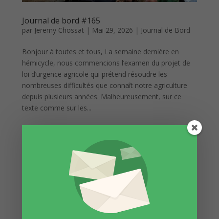
Journal de bord #165
par
Jeremy Chossat
|
Mai 29, 2026
|
Journal de Bord
Bonjour à toutes et tous, La semaine dernière en
hémicycle, nous commencions l’examen du projet de
loi d’urgence agricole qui prétend résoudre les
nombreuses difficultés que connaît notre agriculture
depuis plusieurs années. Malheureusement, sur ce
texte comme sur les...