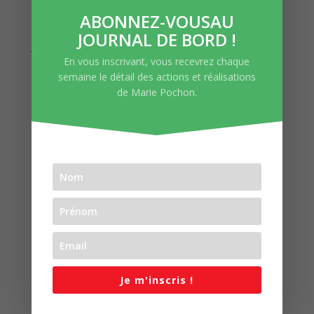
ABONNEZ-VOUSAU
JOURNAL DE BORD !
Journal de bord #164
par
Jeremy Chossat
|
Mai 21, 2026
|
Journal de Bord
En vous inscrivant, vous recevrez chaque
semaine le détail des actions et réalisations
Bonjour à toutes et tous, La semaine dernière nous
de Marie Pochon.
examinions dans l’hémicycle de l’Assemblée nationale
la proposition de loi Montagne… qui malheureusement
prépare si peu et si mal nos territoires montagnards à
l’avenir. Ce texte portait des ambitions pour nos...
Je m'inscris !